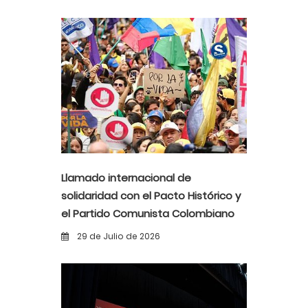
Llamado internacional de
solidaridad con el Pacto Histórico y
el Partido Comunista Colombiano
ante la alerta democrática y la
29 de Julio de 2026
violencia poselectoral