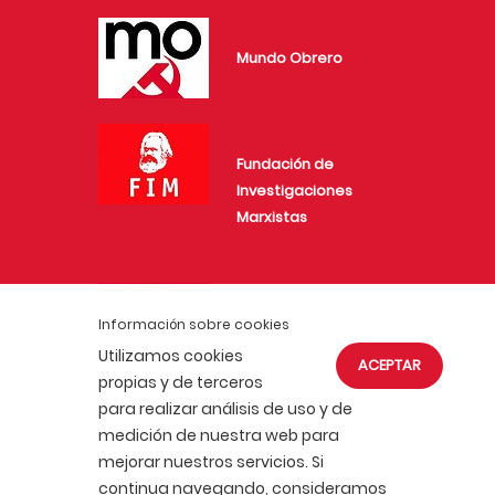
Mundo Obrero
Fundación de
Investigaciones
Marxistas
Juventud Comunista
Información sobre cookies
Utilizamos cookies
ACEPTAR
propias y de terceros
para realizar análisis de uso y de
medición de nuestra web para
mejorar nuestros servicios. Si
ACTUALIDAD
AFÍLIATE
continua navegando, consideramos