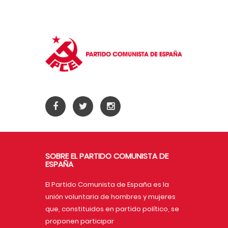
SOBRE EL PARTIDO COMUNISTA DE
ESPAÑA
El Partido Comunista de España es la
unión voluntaria de hombres y mujeres
que, constituidos en partido político, se
proponen participar