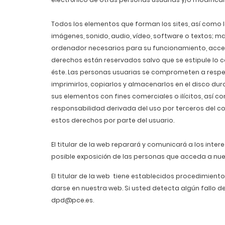
Todos los elementos que forman los sites, así como l
imágenes, sonido, audio, vídeo, software o textos; 
ordenador necesarios para su funcionamiento, acceso 
derechos están reservados salvo que se estipule lo c
éste. Las personas usuarias se comprometen a respetar
imprimirlos, copiarlos y almacenarlos en el disco dur
sus elementos con fines comerciales o ilícitos, así c
responsabilidad derivada del uso por terceros del co
estos derechos por parte del usuario.
El titular de la web reparará y comunicará a los inte
posible exposición de las personas que acceda a nue
El titular de la web tiene establecidos procedimie
darse en nuestra web. Si usted detecta algún fallo d
dpd@pce.es.