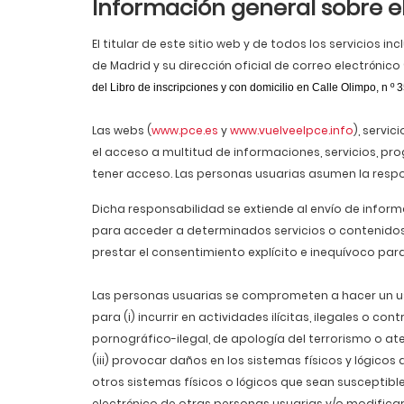
Información general sobre el
El titular de este sitio web y de todos los servicios i
de Madrid y su dirección oficial de correo electrónico 
del Libro de inscripciones y con domicilio en Calle Olimpo, n º
Las webs (
www.pce.es
y
www.vuelveelpce.info
), servi
el acceso a multitud de informaciones, servicios, pr
tener acceso. Las personas usuarias asumen la respons
Dicha responsabilidad se extiende al envío de informa
para acceder a determinados servicios o contenidos. 
prestar el consentimiento explícito e inequívoco par
Las personas usuarias se comprometen a hacer un uso 
para (i) incurrir en actividades ilícitas, ilegales o 
pornográfico-ilegal, de apología del terrorismo o at
(iii) provocar daños en los sistemas físicos y lógicos 
otros sistemas físicos o lógicos que sean susceptibl
electrónico de otras personas usuarias y/o modifica