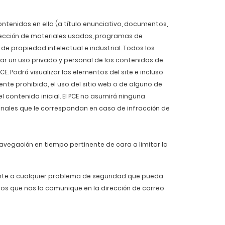
ntenidos en ella (a título enunciativo, documentos,
elección de materiales usados, programas de
e propiedad intelectual e industrial. Todos los
zar un uso privado y personal de los contenidos de
. Podrá visualizar los elementos del site e incluso
nte prohibido, el uso del sitio web o de alguno de
l contenido inicial. El PCE no asumirá ninguna
penales que le correspondan en caso de infracción de
navegación en tiempo pertinente de cara a limitar la
ente a cualquier problema de seguridad que pueda
mos que nos lo comunique en la dirección d
e correo