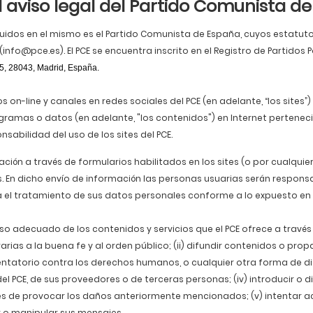
 aviso legal del Partido Comunista d
ncluidos en el mismo es el Partido Comunista de España, cuyos estatutos
(info@pce.es). El PCE se encuentra inscrito en el Registro de Partidos P
 35, 28043, Madrid, España.
cios on-line y canales en redes sociales del PCE (en adelante, “los site
ogramas o datos (en adelante, "los contenidos") en Internet perteneci
abilidad del uso de los sites del PCE.
ción a través de formularios habilitados en los sites (o por cualquie
En dicho envío de información las personas usuarias serán responsab
a el tratamiento de sus datos personales conforme a lo expuesto en l
adecuado de los contenidos y servicios que el PCE ofrece a través d
contrarias a la buena fe y al orden público; (ii) difundir contenidos o
entatorio contra los derechos humanos, o cualquier otra forma de dis
del PCE, de sus proveedores o de terceras personas; (iv) introducir o d
es de provocar los daños anteriormente mencionados; (v) intentar acce
r o manipular sus mensajes.