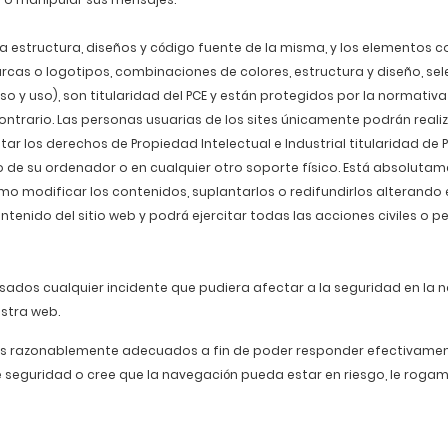
a estructura, diseños y código fuente de la misma, y los elementos co
marcas o logotipos, combinaciones de colores, estructura y diseño, s
y uso), son titularidad del PCE y están protegidos por la normativa d
ontrario. Las personas usuarias de los sites únicamente podrán reali
 los derechos de Propiedad Intelectual e Industrial titularidad de PCE
o de su ordenador o en cualquier otro soporte físico. Está absolutame
omo modificar los contenidos, suplantarlos o redifundirlos alterando e
ntenido del sitio web y podrá ejercitar todas las acciones civiles o 
resados cualquier incidente que pudiera afectar a la seguridad en la 
stra web.
ntos razonablemente adecuados a fin de poder responder efectivam
e seguridad o cree que la navegación pueda estar en riesgo, le roga