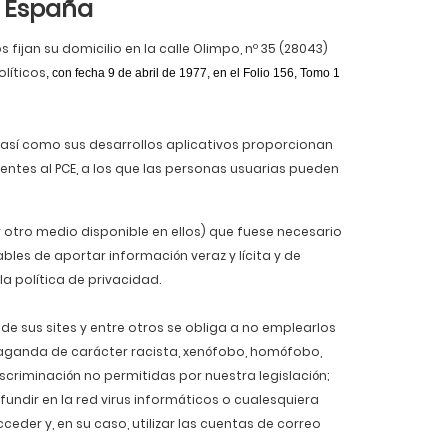
e España
 fijan su domicilio en la calle Olimpo, nº 35 (28043)
olíticos
, con fecha 9 de abril de 1977, en el Folio 156,
Tomo 1
s”) así como sus desarrollos aplicativos proporcionan
entes al PCE, a los que las personas usuarias pueden
r otro medio disponible en ellos) que fuese necesario
les de aportar información veraz y lícita y de
a política de privacidad.
e sus sites y entre otros se obliga a no emplearlos
 propaganda de carácter racista, xenófobo, homófobo,
criminación no permitidas por nuestra legislación;
ifundir en la red virus informáticos o cualesquiera
der y, en su caso, utilizar las cuentas de correo