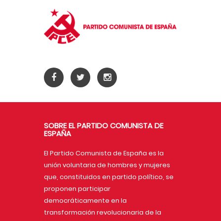
SOBRE EL PARTIDO COMUNISTA DE
ESPAÑA
El Partido Comunista de España es la
unión voluntaria de hombres y mujeres
que, constituidos en partido político, se
proponen participar
democráticamente en la
transformación revolucionaria de la