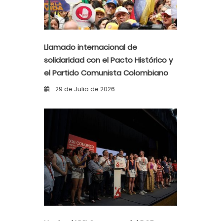
Llamado internacional de
solidaridad con el Pacto Histórico y
el Partido Comunista Colombiano
ante la alerta democrática y la
29 de Julio de 2026
violencia poselectoral