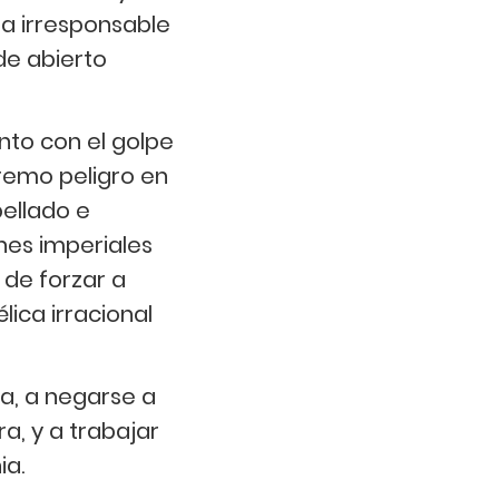
 la irresponsable
de abierto
unto con el golpe
remo peligro en
ellado e
nes imperiales
 de forzar a
ica irracional
a, a negarse a
a, y a trabajar
ia.