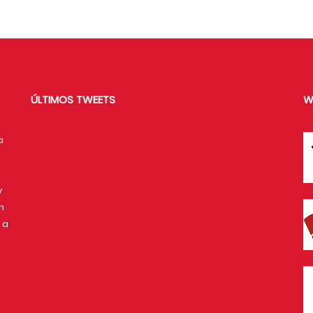
ÚLTIMOS TWEETS
W
a
y
n
 a