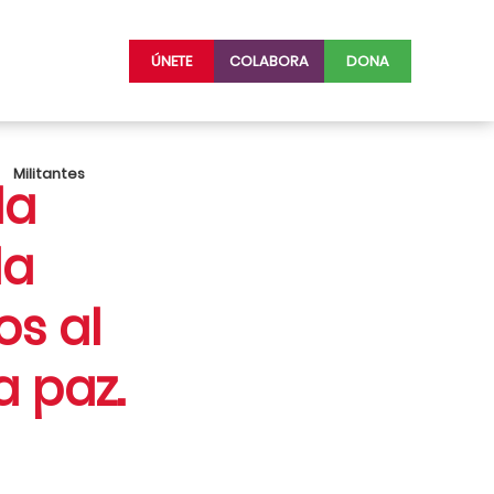
ÚNETE
COLABORA
DONA
Militantes
la
la
s al
a paz.