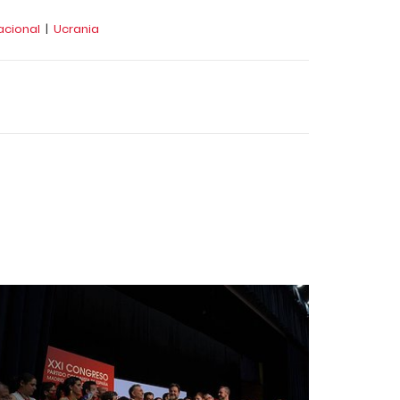
acional
|
Ucrania