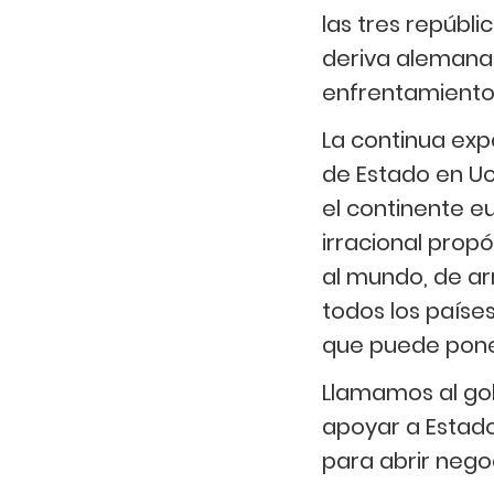
las tres repúbli
deriva alemana
enfrentamiento
La continua expa
de Estado en Uc
el continente e
irracional prop
al mundo, de ar
todos los paíse
que puede poner
Llamamos al gob
apoyar a Estado
para abrir nego