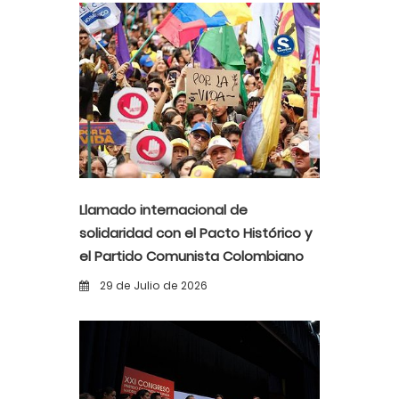
Llamado internacional de
solidaridad con el Pacto Histórico y
el Partido Comunista Colombiano
ante la alerta democrática y la
29 de Julio de 2026
violencia poselectoral