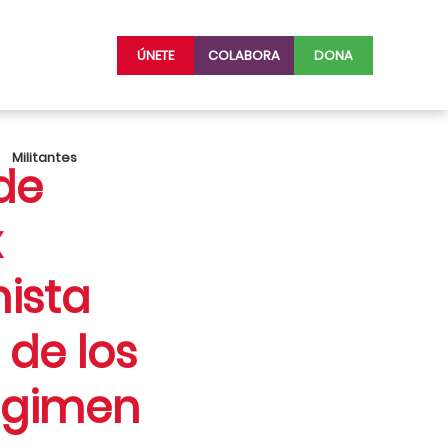
ÚNETE
COLABORA
DONA
Militantes
de
x
ista
 de los
régimen