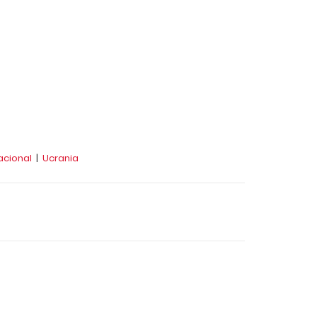
acional
|
Ucrania