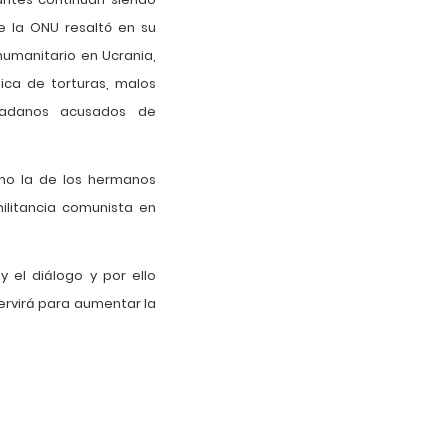
 la ONU resaltó en su
humanitario en Ucrania,
tica de torturas, malos
udadanos acusados de
omo la de los hermanos
militancia comunista en
 el diálogo y por ello
ervirá para aumentar la