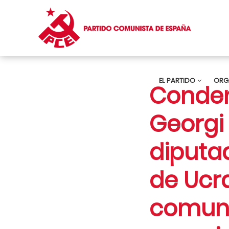
EL PARTIDO
ORG
Conden
Georgi 
diputa
de Ucra
comuni