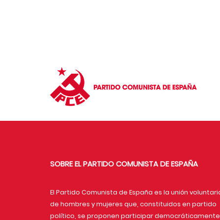
SOBRE EL PARTIDO COMUNISTA DE ESPAÑA
El Partido Comunista de España es la unión voluntari
de hombres y mujeres que, constituidos en partido
político, se proponen participar democráticamente