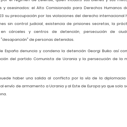
os y asesinados: el Alto Comisionado para Derechos Humanos de
23 su preocupación por las violaciones del derecho internacional 
es sin control judicial, existencia de prisiones secretas, la prác
s en cárceles y centros de detención, persecución de ci
a "desaparición" de personas detenidas.
de España denuncia y condena la detención Georgi Buiko así c
zación del partido Comunista de Ucrania y la persecución de la 
uede haber una salida al conflicto por la vía de la diplomacia y
l envío de armamento a Ucrania y al Este de Europa ya que solo s
ona.