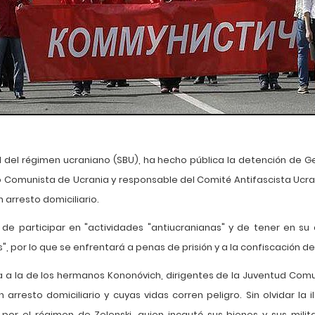
d del régimen ucraniano (SBU), ha hecho pública la detención de Ge
o Comunista de Ucrania y responsable del Comité Antifascista Ucrani
arresto domiciliario.
de participar en "actividades "antiucranianas" y de tener en su 
", por lo que se enfrentará a penas de prisión y a la confiscación de
 a la de los hermanos Kononóvich, dirigentes de la Juventud Com
rresto domiciliario y cuyas vidas corren peligro. Sin olvidar la i
por el régimen de Zelenski, quien incautó sus bienes y sus milit