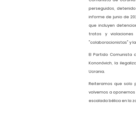
perseguidos, detenid
informe de junio de 20
que incluyen detencion
tratos y violacione
"colaboracionistas" y l
El Partido Comunista 
Kononóvich, la ilegali
Ucrania.
Reiteramos que solo p
volvemos a oponernos a
escalada bélica en la z