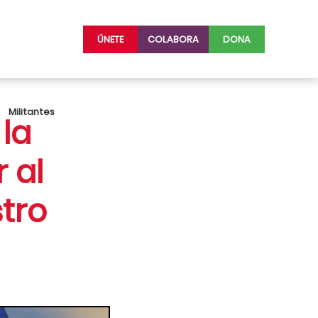
ÚNETE
COLABORA
DONA
Militantes
la
 al
stro