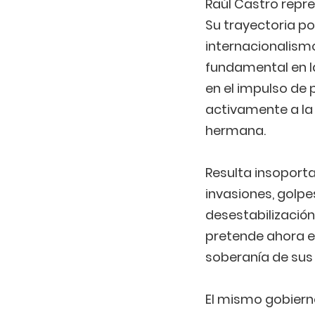
Raúl Castro repres
Su trayectoria po
internacionalism
fundamental en l
en el impulso de
activamente a la 
hermana.
Resulta insoporta
invasiones, golpe
desestabilizació
pretende ahora er
soberanía de sus
El mismo gobier