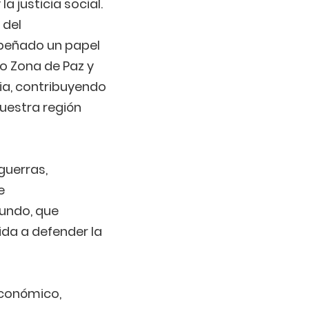
a justicia social.
 del
mpeñado un papel
o Zona de Paz y
ia, contribuyendo
nuestra región
guerras,
e
mundo, que
ida a defender la
económico,