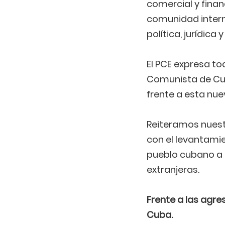
comercial y fina
comunidad intern
política, jurídica
El PCE expresa to
Comunista de Cub
frente a esta nu
Reiteramos nuest
con el levantamie
pueblo cubano a c
extranjeras.
Frente a las agre
Cuba.