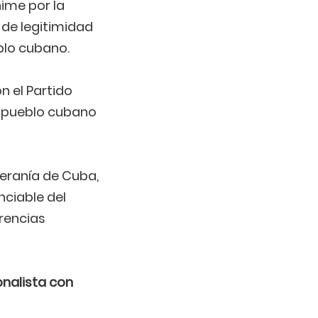
ime por la
de legitimidad
eblo cubano.
n el Partido
o pueblo cubano
eranía de Cuba,
nciable del
erencias
onalista con