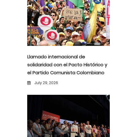
Llamado internacional de
solidaridad con el Pacto Histórico y
el Partido Comunista Colombiano
ante la alerta democrática y la
July 29, 2026
violencia poselectoral