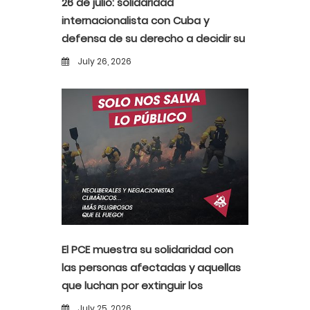
26 de julio: solidaridad
internacionalista con Cuba y
defensa de su derecho a decidir su
propio destino
July 26, 2026
El PCE muestra su solidaridad con
las personas afectadas y aquellas
que luchan por extinguir los
incendios
July 25, 2026