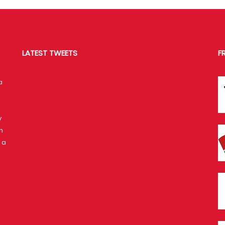
LATEST TWEETS
F
a
y
n
 a