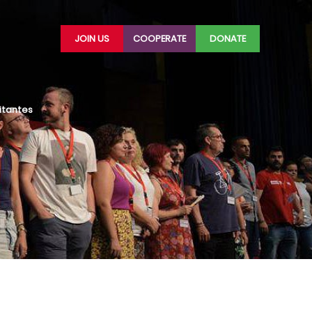
JOIN US
COOPERATE
DONATE
litantes