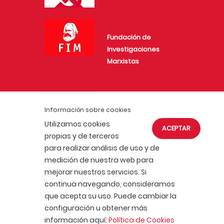
Fundación de
Investigaciones
Marxistas
Juventud Comunista
Información sobre cookies
Utilizamos cookies
ACEPTAR
propias y de terceros
para realizar análisis de uso y de
medición de nuestra web para
mejorar nuestros servicios. Si
ACTUALIDAD
AFÍLIATE
continua navegando, consideramos
POLÍTICA DE COOKIES
que acepta su uso. Puede cambiar la
POLÍTICA DE PRIVACIDAD
AVISO LEGAL
configuración u obtener más
PORTAL DE TRANSPARENCIA
información aquí:
Política de Cookies