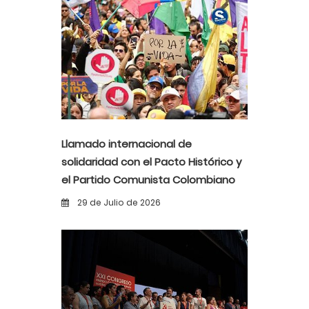
Llamado internacional de
solidaridad con el Pacto Histórico y
el Partido Comunista Colombiano
ante la alerta democrática y la
29 de Julio de 2026
violencia poselectoral