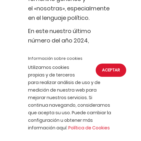
el «nosotras», especialmente
en el lenguaje político.
En este nuestro último
número del año 2024,
centenario de la
desaparición física de Lenin,
Información sobre cookies
Utilizamos cookies
continuamos nuestro tributo
ACEPTAR
propias y de terceros
a su figura a través de su
para realizar análisis de uso y de
visión por terceros, como
medición de nuestra web para
hemos venido haciendo en
mejorar nuestros servicios. Si
continua navegando, consideramos
números anteriores. En
que acepta su uso. Puede cambiar la
esta ocasión, en
A VUELTAS
configuración u obtener más
CON LOS CLÁSICOS
,
información aquí:
Política de Cookies
presentamos un Lenin que es