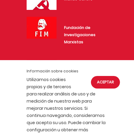
Fundación de
Investigaciones
Marxistas
Juventud Comunista
Información sobre cookies
Utilizamos cookies
ACEPTAR
propias y de terceros
para realizar análisis de uso y de
medición de nuestra web para
mejorar nuestros servicios. Si
ACTUALIDAD
AFÍLIATE
continua navegando, consideramos
POLÍTICA DE COOKIES
que acepta su uso. Puede cambiar la
POLÍTICA DE PRIVACIDAD
AVISO LEGAL
configuración u obtener más
PORTAL DE TRANSPARENCIA