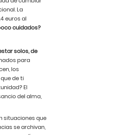
idad de cambiar
ional. La
4 euros al
poco cuidados?
star solos, de
ionados para
en, los
que de ti
unidad? El
sancio del alma,
on situaciones que
ncias se archivan,