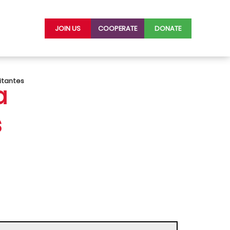
JOIN US
COOPERATE
DONATE
litantes
a
s