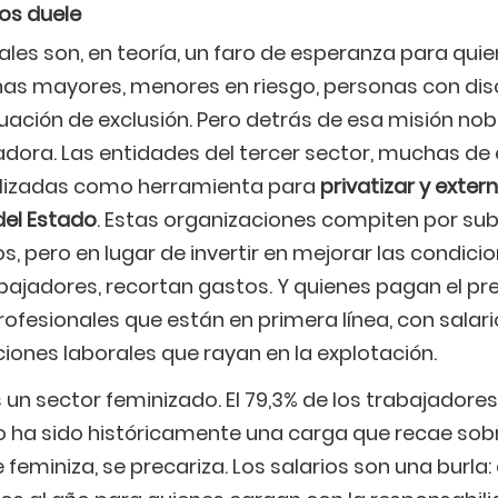
os duele
iales son, en teoría, un faro de esperanza para qui
nas mayores, menores en riesgo, personas con di
tuación de exclusión. Pero detrás de esa misión no
dora. Las entidades del tercer sector, muchas de 
utilizadas como herramienta para
privatizar y extern
del Estado
. Estas organizaciones compiten por su
s, pero en lugar de invertir en mejorar las condicio
abajadores, recortan gastos. Y quienes pagan el pr
rofesionales que están en primera línea, con salar
iciones laborales que rayan en la explotación.
es un sector feminizado. El 79,3% de los trabajadore
o ha sido históricamente una carga que recae sobr
 feminiza, se precariza. Los salarios son una burla: 