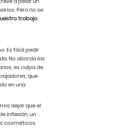
treve a pedir un
arios. Pero no se
uestro trabajo
. Es fácil pedir
da. No aborda las
rios, es culpa de
abajadores, que
ado en una
mos dejar que el
e inflexión, un
es cosméticos.