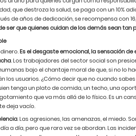
tos al año para quienes cargan con la responsabil
idad, que destroza la salud, se paga con un 10% adic
ués de años de dedicación, se recompensa con 16,
 ser que quienes cuidan de los demás sean tan 
ble
 dinero.
Es el desgaste emocional, la sensación de e
ucha
. Los trabajadores del sector social son pres
umanas bajo el chantaje moral de que, si no lo hac
án los usuarios. ¿Cómo decir que no cuando sabes 
ien tenga un plato de comida, un techo, una oport
gotamiento que va más allá de lo físico. Es un can
e deja vacío.
olencia
. Las agresiones, las amenazas, el miedo. S
día a día, pero que rara vez se abordan. Las incide