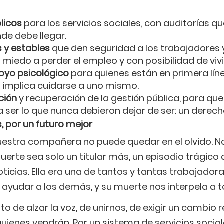
licos
para los servicios sociales, con auditorías q
nde debe llegar.
 y estables
que den seguridad a los trabajadores 
n miedo a perder el empleo y con posibilidad de vivi
oyo psicológico
para quienes están en primera lín
 implica cuidarse a uno mismo.
ación
y recuperación de la gestión pública, para que 
a ser lo que nunca debieron dejar de ser: un derech
s, por un futuro mejor
nuestra compañera no puede quedar en el olvido.
uerte sea solo un titular más, un episodio trágico q
oticias. Ella era una de tantos y tantas trabajador
 ayudar a los demás, y su muerte nos interpela a t
o de alzar la voz, de unirnos, de exigir un cambio r
uienes vendrán. Por un sistema de servicios socia