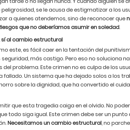
egan tarde o no llegan nunca. Y cuando alguien se a
ligrosidad, se le acusa de estigmatizar a los usu
lizar a quienes atendemos, sino de reconocer que
n
 Riesgos que no deberíamos asumir en soledad
.
 sí al cambio estructural
este, es fácil caer en la tentación del punitivismo
 seguridad, más castigo. Pero eso no soluciona na
del problema. Este crimen no es culpa de los usua
 fallado. Un sistema que ha dejado solos a los tr
ahorro sobre la dignidad, que ha convertido el cuid
tir que esta tragedia caiga en el olvido. No pode
ue todo siga igual. Este crimen debe ser un punto d
ón.
Necesitamos un cambio estructural
, no parch