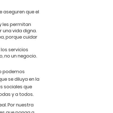
ue aseguren que el
y les permitan
r una vida digna.
ea, porque cuidar
los servicios
o, no un negocio.
 No podemos
ue se diluya en la
as sociales que
odas y a todos.
eal. Por nuestra
les que ponga a