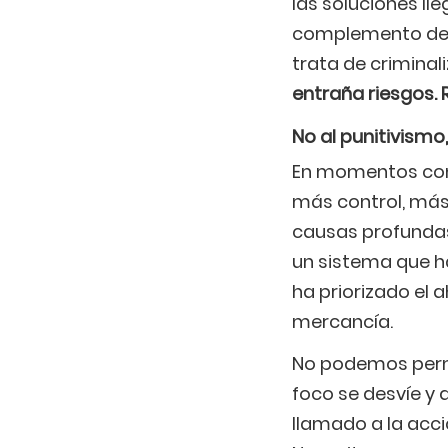
las soluciones ll
complemento de pe
trata de crimina
entraña riesgos.
No al punitivismo,
En momentos como 
más control, más
causas profundas 
un sistema que ha
ha priorizado el 
mercancía.
No podemos permi
foco se desvíe y q
llamado a la acci