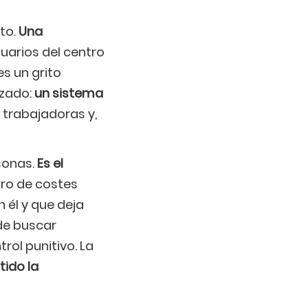
oto.
Una
uarios del centro
es un grito
izado:
un sistema
 trabajadoras y,
rsonas.
Es el
orro de costes
 él y que deja
de buscar
rol punitivo. La
tido la