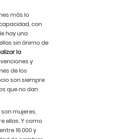
enes más lo
scapacidad, con
ble hay una
ellas sin ánimo de
alizar la
bvenciones y
nes de los
ecio son siempre
ios que no dan
s son mujeres,
e ellas. Y como
entre 16.000 y