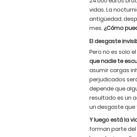
24.000 euros bru
vidas. La nocturn
antigüedad, desp
mes.
¿Cómo puede
El desgaste invisi
Pero no es solo el
que nadie te esc
asumir cargas inh
perjudicados ser
depende que algu
resultado es un a
un desgaste que t
Y luego está la vi
forman parte del 